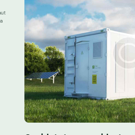
aut
ta