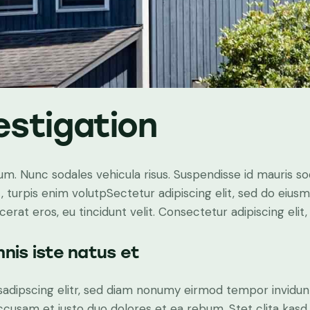
estigation
lum. Nunc sodales vehicula risus. Suspendisse id mauris sod
t, turpis enim volutpSectetur adipiscing elit, sed do eius
erat eros, eu tincidunt velit. Consectetur adipiscing elit, 
nis iste natus et
sadipscing elitr, sed diam nonumy eirmod tempor invidun
accusam et justo duo dolores et ea rebum. Stet clita kas