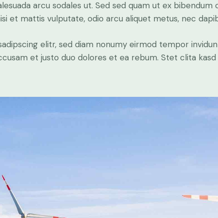
alesuada arcu sodales ut. Sed sed quam ut ex bibendum 
si et mattis vulputate, odio arcu aliquet metus, nec dapibu
sadipscing elitr, sed diam nonumy eirmod tempor invidun
accusam et justo duo dolores et ea rebum. Stet clita kas