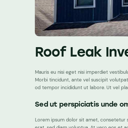
Roof Leak Inv
Mauris eu nisi eget nisi imperdiet vestibu
Morbi tincidunt, ante vel suscipit volutpa
od tempor incididunt ut labore. Ut vel plac
Sed ut perspiciatis unde om
Lorem ipsum dolor sit amet, consetetur 
erat, sed diam voluptua. At vero eos et 